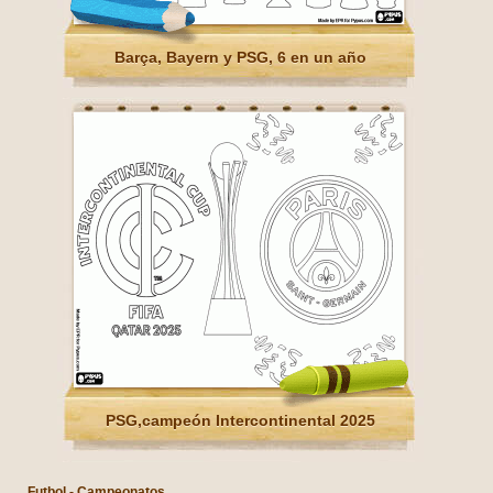
Barça, Bayern y PSG, 6 en un año
PSG,campeón Intercontinental 2025
Futbol - Campeonatos