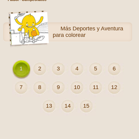
Más
Deportes y Aventura
para colorear
1
2
3
4
5
6
7
8
9
10
11
12
13
14
15