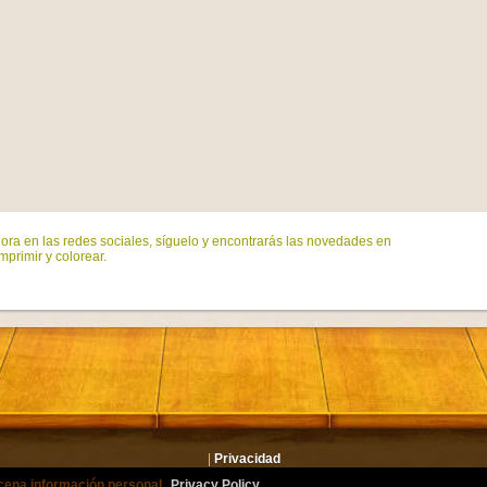
ora en las redes sociales, síguelo y encontrarás las novedades en
mprimir y colorear.
|
Privacidad
lmacena información personal.
Privacy Policy
or.com Todos los derechos reservados. Todos los personajes son marcas registrad
cena información personal.
Privacy Policy