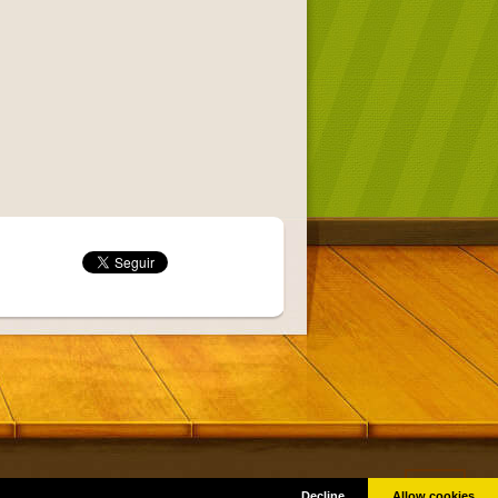
Got it!
as © por sus respectivos creadores.
Decline
Allow cookies