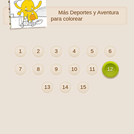
Más
Deportes y Aventura
para colorear
1
2
3
4
5
6
7
8
9
10
11
12
13
14
15