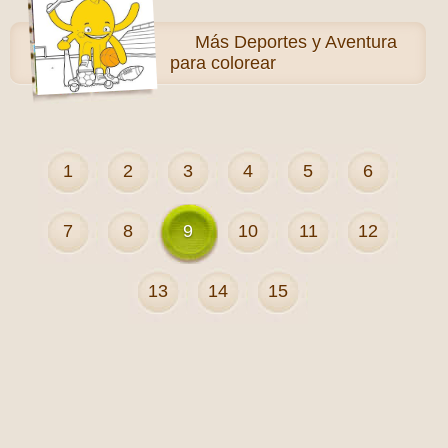
Más
Deportes y Aventura
para colorear
1
2
3
4
5
6
7
8
9
10
11
12
13
14
15