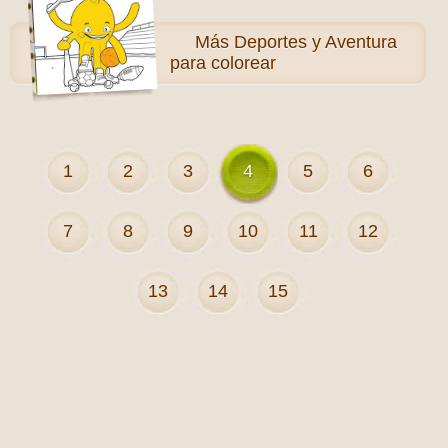
Más
Deportes y Aventura
para colorear
1
2
3
4
5
6
7
8
9
10
11
12
13
14
15