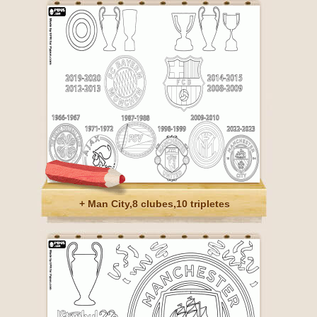
+ Man City,8 clubes,10 tripletes