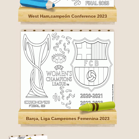
West Ham,campeón Conference 2023
Barça, Liga Campeones Femenina 2023