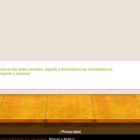
ora en las redes sociales, síguelo y encontrarás las novedades en
mprimir y colorear.
|
Privacidad
lmacena información personal.
Privacy Policy
or.com Todos los derechos reservados. Todos los personajes son marcas registrad
cena información personal.
Privacy Policy