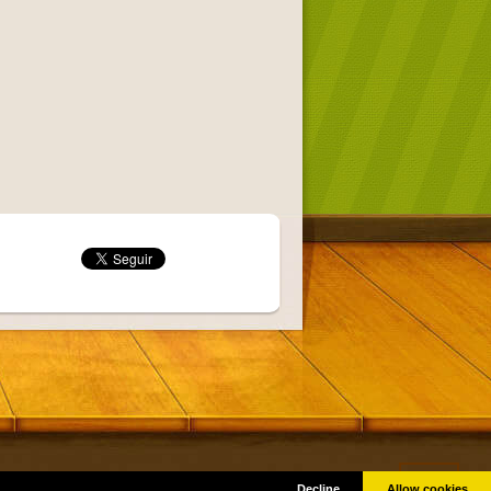
Got it!
as © por sus respectivos creadores.
Decline
Allow cookies