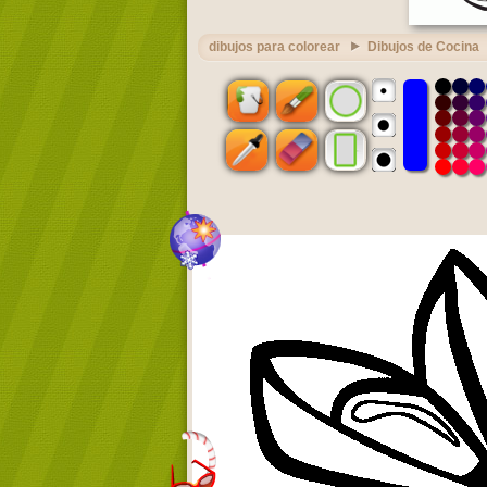
dibujos para colorear
Dibujos de Cocina