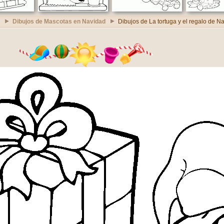
Dibujos de Mascotas en Navidad
Dibujos de La tortuga y el regalo de N