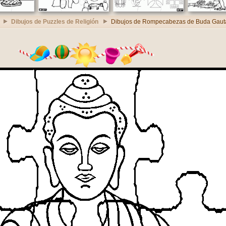
Dibujos de Puzzles de Religión
Dibujos de Rompecabezas de Buda Gau