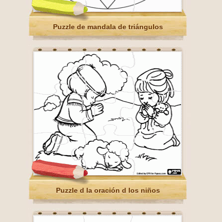
Puzzle de mandala de triángulos
Puzzle d la oración d los niños