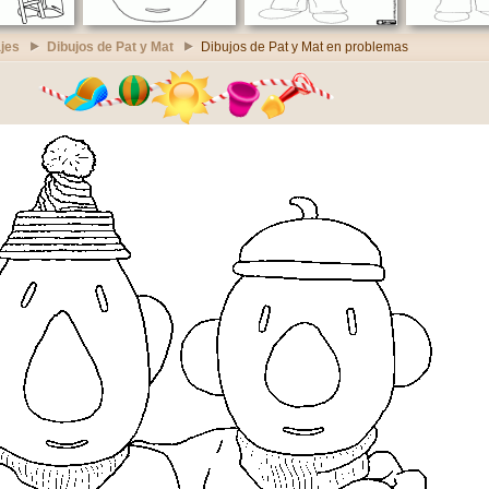
jes
Dibujos de Pat y Mat
Dibujos de Pat y Mat en problemas