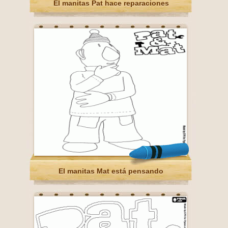
El manitas Pat hace reparaciones
El manitas Mat está pensando