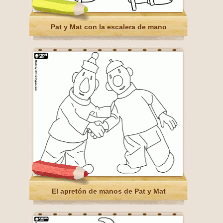
Pat y Mat con la escalera de mano
El apretón de manos de Pat y Mat