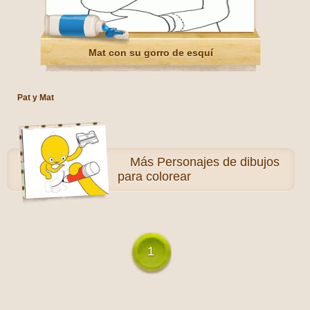
Mat con su gorro de esquí
Pat y Mat
Más
Personajes de dibujos
para colorear
1