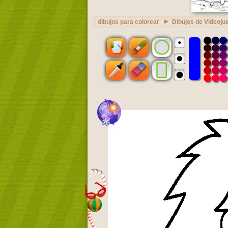
dibujos para colorear
Dibujos de Videoju