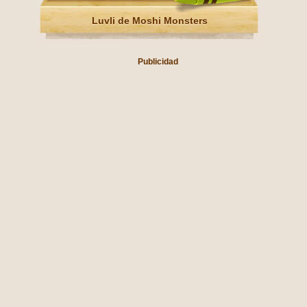
Luvli de Moshi Monsters
Publicidad