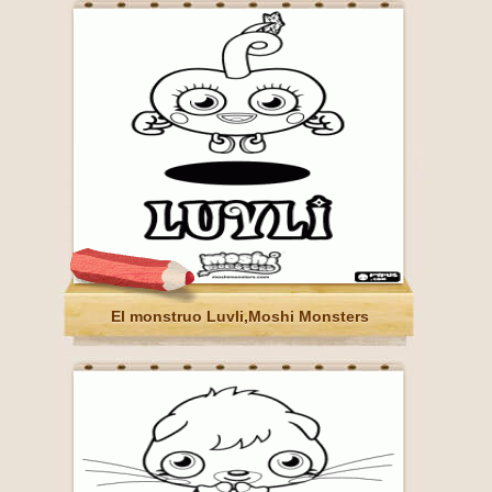
El monstruo Luvli,Moshi Monsters