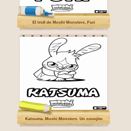
El troll de Moshi Monsters, Furi
Katsuma. Moshi Monsters. Un conejito