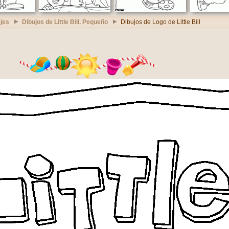
jes
Dibujos de Little Bill. Pequeño
Dibujos de Logo de Little Bill