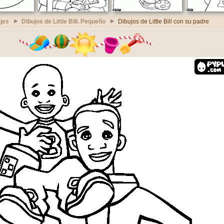
jes
Dibujos de Little Bill. Pequeño
Dibujos de Little Bill con su padre