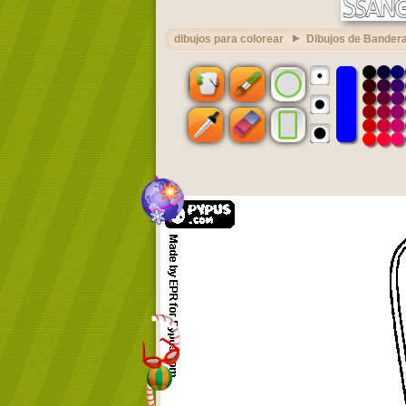
dibujos para colorear
Dibujos de Bandera