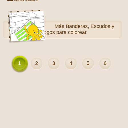
Más
Banderas, Escudos y
Logos para colorear
1
2
3
4
5
6