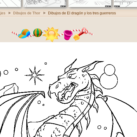
jes
Dibujos de Thor
Dibujos de El dragón y los tres guerreros