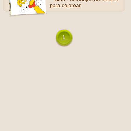
para colorear
1