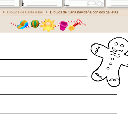
Dibujos de Carta a los
Dibujos de Carta navideña con dos galletas