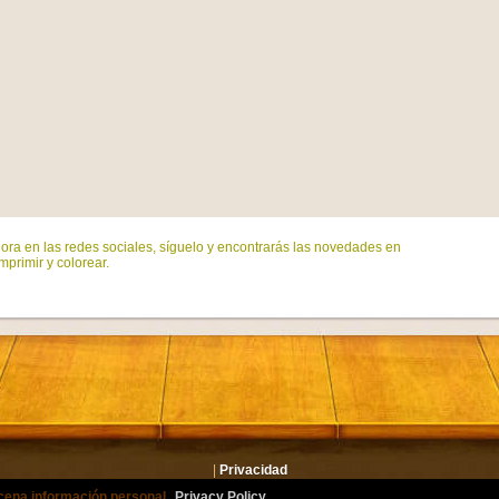
ora en las redes sociales, síguelo y encontrarás las novedades en
mprimir y colorear.
|
Privacidad
lmacena información personal.
Privacy Policy
or.com Todos los derechos reservados. Todos los personajes son marcas registrad
cena información personal.
Privacy Policy