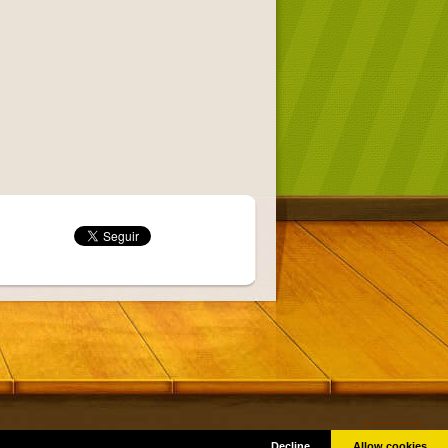
Got it!
as © por sus respectivos creadores.
Decline
Allow cookies