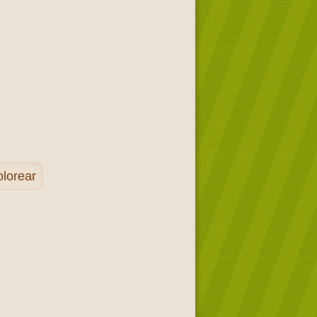
olorear