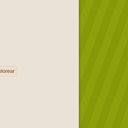
olorear