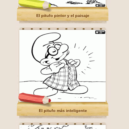
El pitufo pintor y el paisaje
El pitufo más inteligente