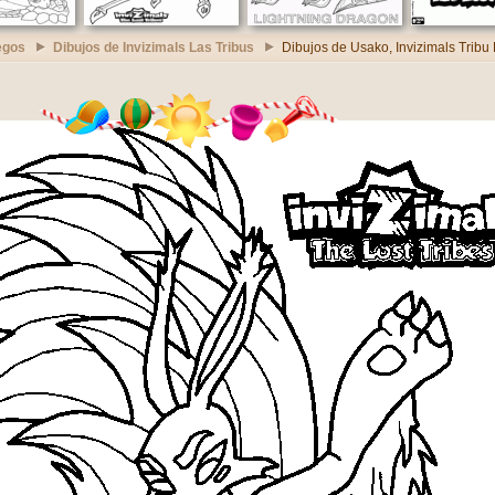
egos
Dibujos de Invizimals Las Tribus
Dibujos de Usako, Invizimals Tribu