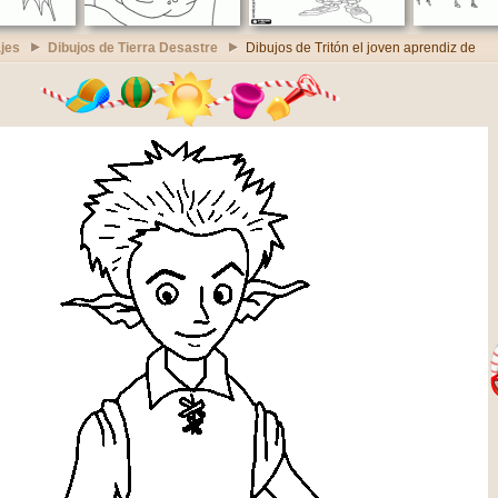
jes
Dibujos de Tierra Desastre
Dibujos de Tritón el joven aprendiz de