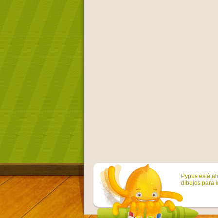
Pypus está ah
dibujos para i