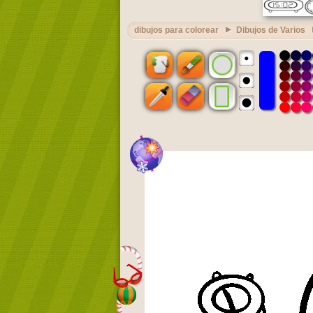
dibujos para colorear
Dibujos de Varios