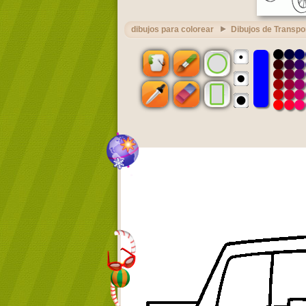
dibujos para colorear
Dibujos de Transpo