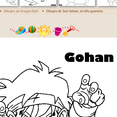
Dibujos de Dragon Ball -
Dibujos de Son Gohan, el niño guerrero