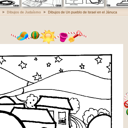
Dibujos de Judaísmo
Dibujos de Un pueblo de Israel en el Jánuca