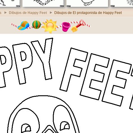
s
Dibujos de Happy Feet
Dibujos de El protagonista de Happy Feet