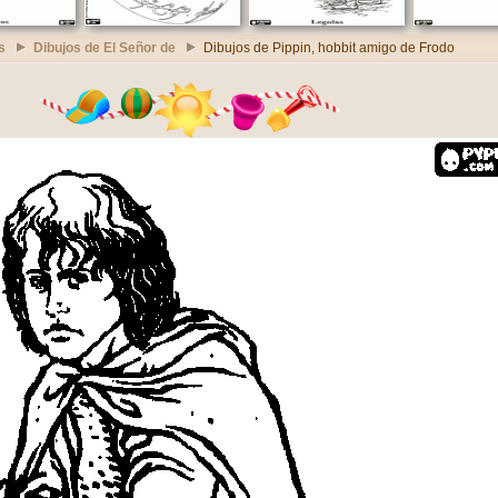
s
Dibujos de El Señor de
Dibujos de Pippin, hobbit amigo de Frodo