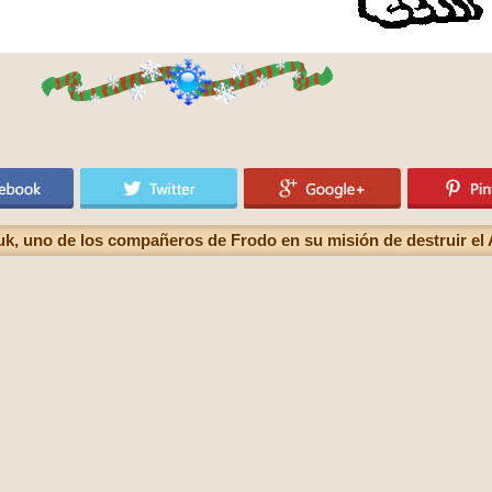
Tuk, uno de los compañeros de Frodo en su misión de destruir el 