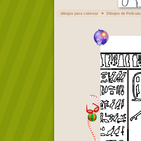
dibujos para colorear
Dibujos de Película