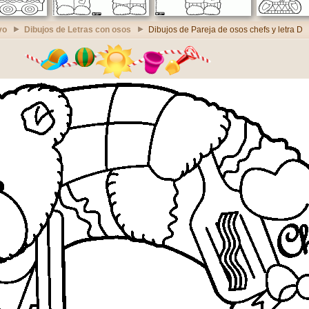
vo
Dibujos de Letras con osos
Dibujos de Pareja de osos chefs y letra D