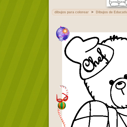
dibujos para colorear
Dibujos de Educati