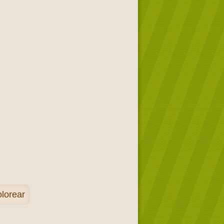
olorear