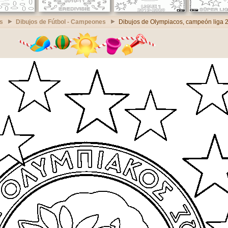
s
Dibujos de Fútbol - Campeones
Dibujos de Olympiacos, campeón liga 