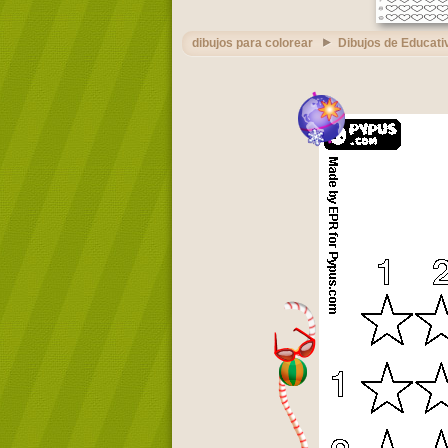
dibujos para colorear
Dibujos de Educati