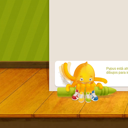
Pypus está ah
dibujos para i