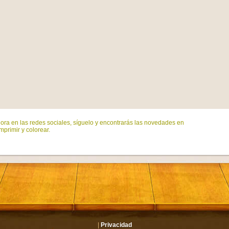
ora en las redes sociales, síguelo y encontrarás las novedades en
mprimir y colorear.
|
Privacidad