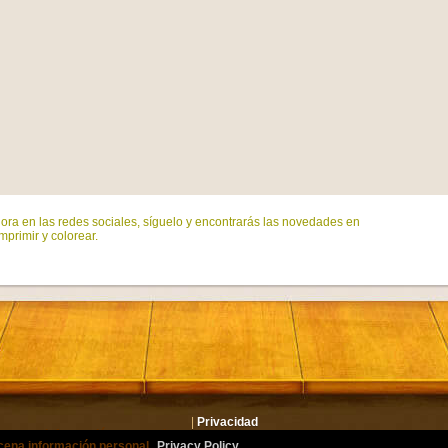
ora en las redes sociales, síguelo y encontrarás las novedades en
mprimir y colorear.
|
Privacidad
lmacena información personal.
Privacy Policy
or.com Todos los derechos reservados. Todos los personajes son marcas registrad
cena información personal.
Privacy Policy