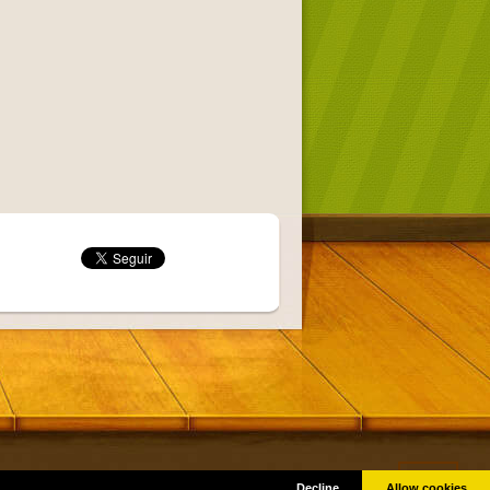
Got it!
as © por sus respectivos creadores.
Decline
Allow cookies