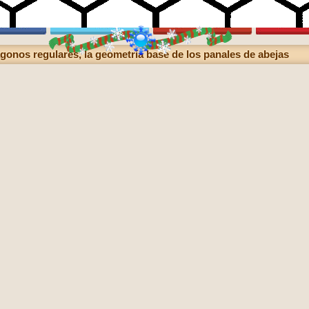
onos regulares, la geometría base de los panales de abejas