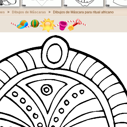
nes
Dibujos de Máscaras
Dibujos de Máscara para ritual africano