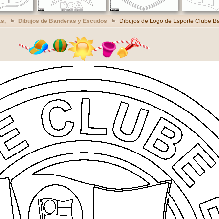
s,
Dibujos de Banderas y Escudos
Dibujos de Logo de Esporte Clube B