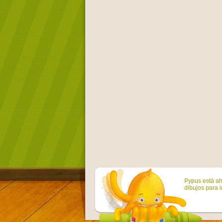
Pypus está ah
dibujos para i