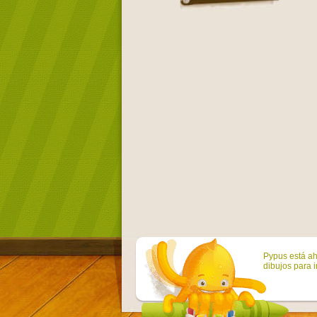
Pypus está ah
dibujos para i