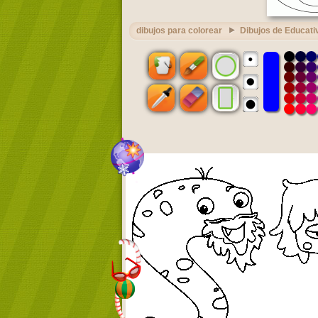
dibujos para colorear
Dibujos de Educati