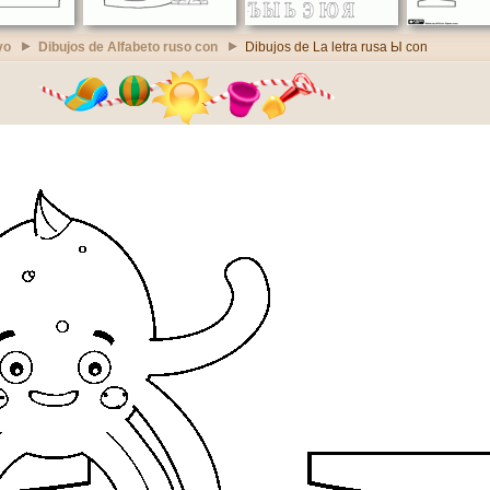
vo
Dibujos de Alfabeto ruso con
Dibujos de La letra rusa Ы con