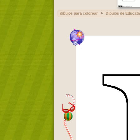
dibujos para colorear
Dibujos de Educati