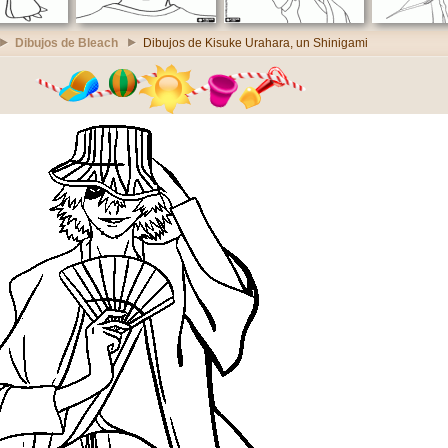
Dibujos de Bleach
Dibujos de Kisuke Urahara, un Shinigami