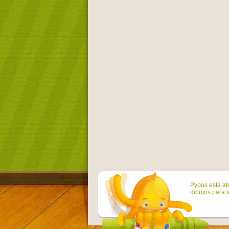
Pypus está ah
dibujos para i