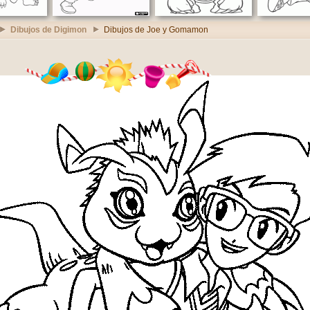
Dibujos de Digimon
Dibujos de Joe y Gomamon